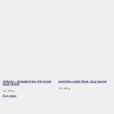
VITRUVIO — ПОДЗАВОДЧИК ДЛЯ ЧАСОВ,
ШКАТУЛКА LADIES TRUNK, VELLE MILANO
VELLE MILANO
705 400
р.
427 500
р.