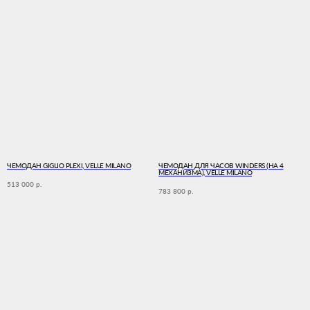
ЧЕМОДАН GIGLIO PLEXI, VELLE MILANO
ЧЕМОДАН ДЛЯ ЧАСОВ WINDERS (НА 4
МЕХАНИЗМА), VELLE MILANO
513 000
р.
783 800
р.