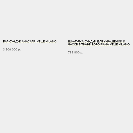
Главная
Каталог
О проекте
Доставка
Контакты
БАР-СУНДУК ANACAPRI, VELLE MILANO
ШКАТУЛКА-СУНДУК ДЛЯ УКРАШЕНИЙ И
ЧАСОВ В ТКАНИ LORO PIANA, VELLE MILANO
+7 (925) 220 1477
info@zenzerossocollection.com
3 306 000
р.
783 800
р.
Публичная оферта
Политика конфиденциальности
Согласие на обработку персональных данных
ИП Яблокова Екатерина Александровна
ИНН 773127199058
ОГРНИП 325774600375695
*Instagram (принадлежит Meta Platforms Inc. ,
которая признана экстремистской
организацией и запрещена в РФ)
Дизайн сайта
© 2025 ZENZERОSSО