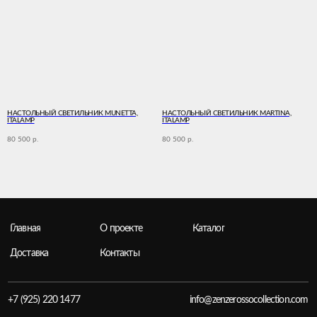
Главная
Каталог
О проекте
Доставка
Контакты
НАСТОЛЬНЫЙ СВЕТИЛЬНИК MUNETTA,
НАСТОЛЬНЫЙ СВЕТИЛЬНИК MARTINA,
ITALAMP
ITALAMP
+7 (925) 220 1477
info@zenzerossocollection.com
80 500
80 500
р.
р.
Публичная оферта
Политика конфиденциальности
Согласие на обработку персональных данных
ИП Яблокова Екатерина Александровна
ИНН 773127199058
ОГРНИП 325774600375695
*Instagram (принадлежит Meta Platforms Inc. ,
которая признана экстремистской
организацией и запрещена в РФ)