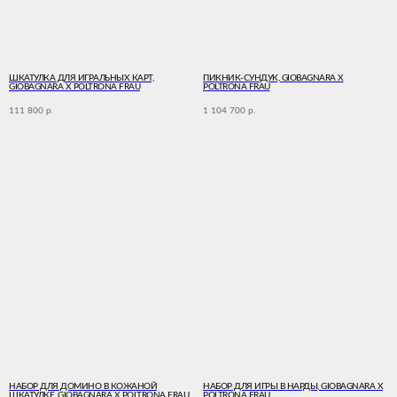
ШКАТУЛКА ДЛЯ ИГРАЛЬНЫХ КАРТ,
ПИКНИК-СУНДУК, GIOBAGNARA X
GIOBAGNARA X POLTRONA FRAU
POLTRONA FRAU
111 800
1 104 700
р.
р.
НАБОР ДЛЯ ДОМИНО В КОЖАНОЙ
НАБОР ДЛЯ ИГРЫ В НАРДЫ, GIOBAGNARA X
ШКАТУЛКЕ, GIOBAGNARA X POLTRONA FRAU
POLTRONA FRAU