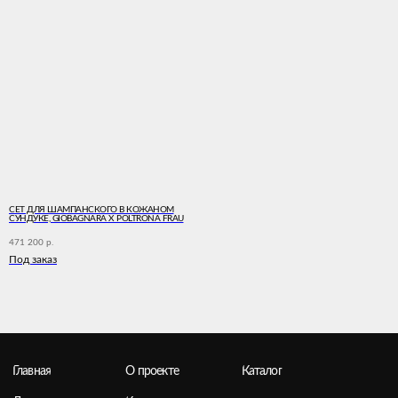
*Instagram (принадлежит Meta Platforms Inc. ,
которая признана экстремистской
организацией и запрещена в РФ)
© 2025 ZENZERОSSО
Дизайн сайта
СЕТ ДЛЯ ШАМПАНСКОГО В КОЖАНОМ
СУНДУКЕ, GIOBAGNARA X POLTRONA FRAU
471 200
р.