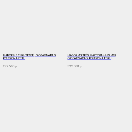
НАБОР ИЗ 2 ГАНТЕЛЕЙ, GIOBAGNARA X
НАБОР ИЗ ТРЁХ НАСТОЛЬНЫХ ИГР,
POLTRONA FRAU
GIOBAGNARA X POLTRONA FRAU
292 500
399 000
р.
р.