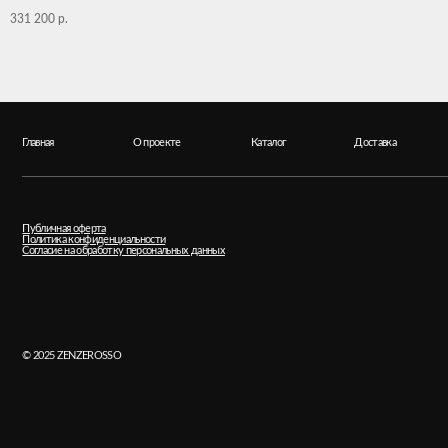
331 200
р.
Главная
О проекте
Каталог
Доставка
Контак
Публичная оферта
ИП Ябло
Политика конфиденциальности
ИНН 77
Согласие на обработку персональных данных
ОГРНИП
© 2025 ZENZERОSSО