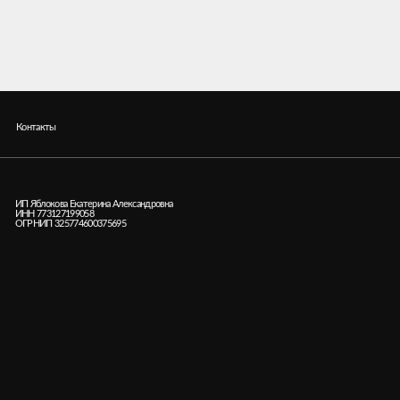
+7 (925) 220
ты
кова Екатерина Александровна
*Instagram (п
3127199058
которая при
 325774600375695
и запрещена
Дизайн сайт