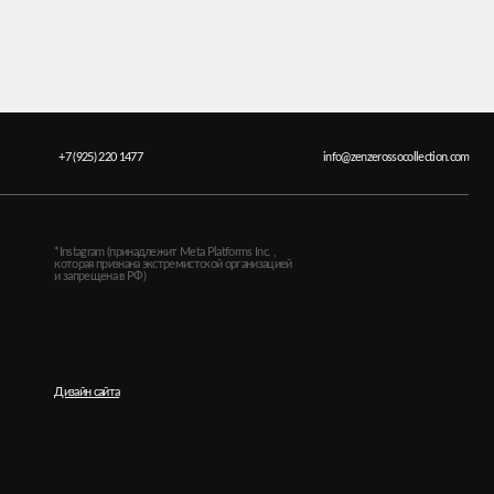
 1477
info@zenzerossocollection.com
ринадлежит Meta Platforms Inc. ,
знана экстремистской организацией
 в РФ)
а