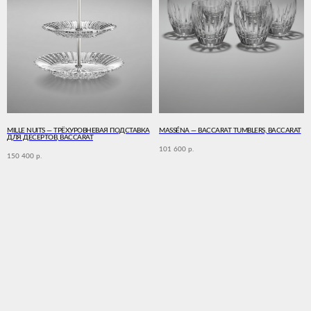
MILLE NUITS — ТРЁХУРОВНЕВАЯ ПОДСТАВКА
MASSÉNA — BACCARAT TUMBLERS, BACCARAT
ДЛЯ ДЕСЕРТОВ, BACCARAT
101 600
р.
150 400
р.