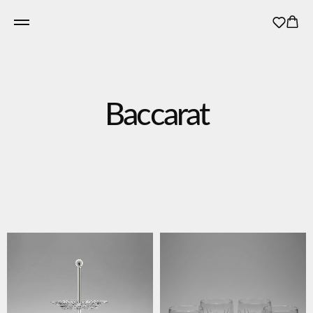
Baccarat