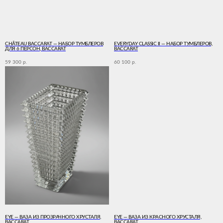
CHÂTEAU BACCARAT — НАБОР ТУМБЛЕРОВ
EVERYDAY CLASSIC II — НАБОР ТУМБЛЕРОВ,
ДЛЯ 6 ПЕРСОН, BACCARAT
BACCARAT
59 300
60 100
р.
р.
EYE — ВАЗА ИЗ ПРОЗРАЧНОГО ХРУСТАЛЯ,
EYE — ВАЗА ИЗ КРАСНОГО ХРУСТАЛЯ,
BACCARAT
BACCARAT