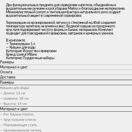
Два функциональных предмета для сервировки напитков, объединённых
выразительными ручками из рога барана Merino и благородными материалами.
Минималистичный силуэт и тактильная фактура натурального рога создают
выразительный акцент в современной сервировке.
Термокувшин из хромированной латуни со стеклянной колбой сохраняет
температуру напитков, не влияя на вкус. Водяной кувшин из прозрачного
хрусталя подчёркивает чистоту формы и баланс материалов. Комплект
подходит для повседневной сервировки, завтраков и камерных ужинов.
В комплекте:
— Термокувшин 1 л
— Кувшин для воды
Категория: Искусство сервировки
Бренд: Lorenzi Milano
Категория: Подарочные наборы
Размеры
Материал и цвет
Оплата
Доставка
Размеры
Кувшин для воды:
— Длина: 13 см
— Ширина: 18 см
— Высота: 19 см
Материал и цвет
— Рог барана Merino
— Хрустальное стекло
— Нержавеющая сталь
— Хромированная латунь