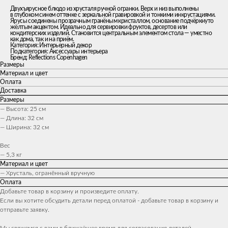
Двухъярусное блюдо из хрусталя ручной огранки. Верх и низ выполнены
в глубоком синем оттенке с зеркальной гравировкой и тонкими инкрустациями.
Ярусы соединены прозрачным гранёным кристаллом, основание подчёркнуто
жёлтым акцентом. Идеально для сервировки фруктов, десертов или
кондитерских изделий. Становится центральным элементом стола — уместно
как дома, так и на приём.
Категория: Интерьерный декор
Подкатегория: Аксессуары интерьера
Бренд: Reflections Copenhagen
Размеры
Материал и цвет
Оплата
Доставка
Размеры
— Высота: 25 см
— Длина: 32 см
— Ширина: 32 см
Вес
— 5,3 кг
Материал и цвет
— Хрусталь, огранённый вручную
Оплата
Добавьте товар в корзину и произведите оплату.
Если вы хотите обсудить детали перед оплатой - добавьте товар в корзину и
отправьте заявку.