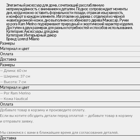
Элегантный аксессуар для дома, сочетающий расслабленную
непринуждённость с вниманием к деталям. Поднос сопровождает моменты
дня, когда можно оставить формальности позади, отражая изысканность
и комфорт в каждом элементе. Изготовлен из дерева с отделкой из чёрной
«навигационной» кожи, дно выполнено из эбенового дерева Макассар. Ручки
из рога Ram Merino подчёркивают природный и экзотический характер изделия.
Доступен в двух размерах для разных потребностей и способов использования.
Категория: Аксессуары для дома
Категория: Интерьерный декор
Бренд: Lorenzi Milano
Размеры
Материал и цвет
Оплата
Доставка
Размеры
— Длина: 60 см
— Ширина: 37 см
— Высота: 7 см
Материал и цвет
— Рог Ram Merino
— Кожа Nautical
Оплата
Добавьте товар в корзину и произведите оплату.
Если вы хотите обсудить детали перед оплатой — добавьте товар в корзину
и отправьте заявку.
Мы свяжемся с вами в ближайшее время для согласования деталей.
Доставка