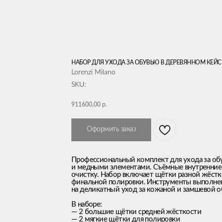
НАБОР ДЛЯ УХОДА ЗА ОБУВЬЮ В ДЕРЕВЯННОМ КЕЙСЕ
Lorenzi Milano
SKU:
911600,00
р.
Оформить заказ
Профессиональный комплект для ухода за обув
и медными элементами. Съёмные внутренние 
очистку. Набор включает щётки разной жёстко
финальной полировки. Инструменты выполнен
на деликатный уход за кожаной и замшевой о
В наборе:
— 2 большие щётки средней жёсткости
— 2 мягкие щётки для полировки